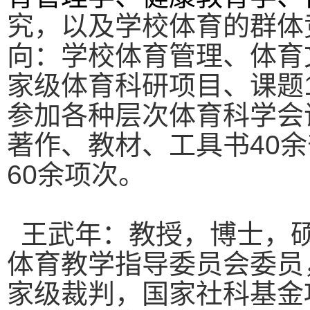
究，以及学校体育的群体
向：学校体育管理、体育
家级体育科研项目、课题
参加各种层次体育科学会
著作、教材、工具书
40
余
60
余项次。
王武年：教授，博士，硕
体育教学指导委员会委员
家级裁判，国家社科基金