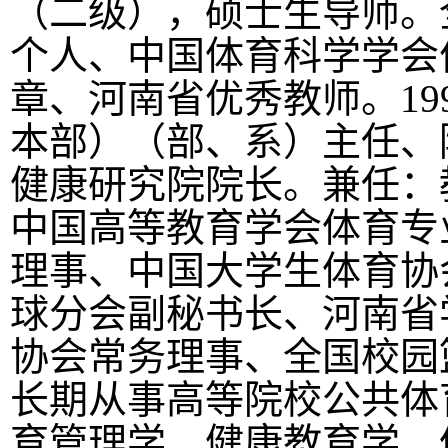
（二级），硕士生导师。
个人、中国体育科学学会
章、河南省优秀教师。199
本部）（部、系）主任、
健康研究院院长。兼任：
中国高等教育学会体育专
理事、中国大学生体育协
球分会副秘书长、河南省
协会常务理事、全国校园
长期从事高等院校公共体
育管理学、健康教育学、