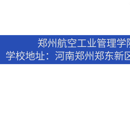
郑州航空工业管理学
学校地址：河南郑州郑东新区文