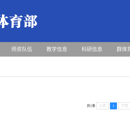
师资队伍
教学信息
科研信息
群体
共1条
上页
1
下页