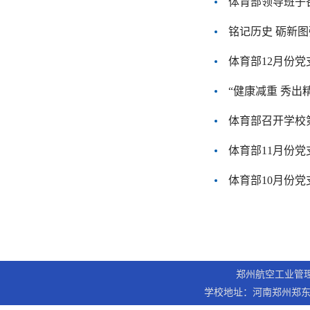
体育部领导班子召
铭记历史 砺新
体育部12月份
“健康减重 秀
体育部召开学校
体育部11月份
体育部10月份
郑州航空工业管
学校地址：河南郑州郑东新