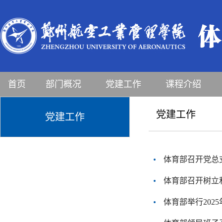
首页
部门概况
党建工作
课程介绍
党建工作
党建工作
体育部召开党总
体育部召开树立
体育部举行20