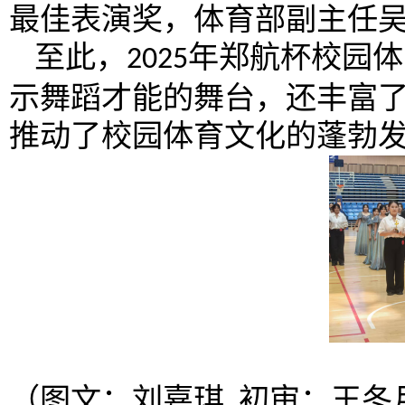
最佳表演奖，体育部副主任
至此，
郑航杯校园体
2025年
示舞蹈才能的舞台，还丰富
推动了校园体育文化的蓬勃发
（图文：刘嘉琪
初审：王冬