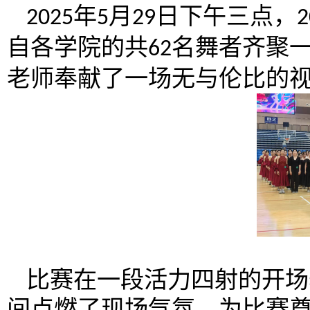
年
月
日下午三点，
2025
5
29
自各学院的共
名舞者齐聚
62
老师奉献了一场无与伦比的
比赛在一段活力四射的开场
间点燃了现场气氛，为比赛