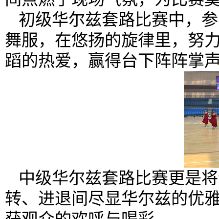
初级华尔兹套路比赛中，参
舞服，在悠扬的旋律里，努
蹈的热爱，赢得台下阵阵掌
中级华尔兹套路比赛更是将
转、进退间尽显华尔兹的优