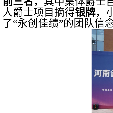
前三名
，其中
集体爵士
人爵士项目摘得
银牌
，
了
“永创佳绩”的团队信