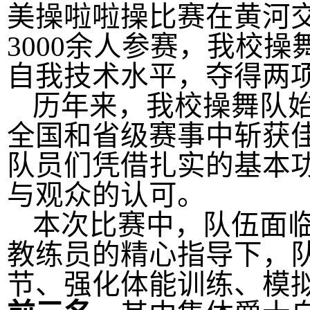
美操啦啦操比赛
在
黄河
3000余
人参赛
，
我
校操
自我技术水平，夺得两
历年来，我校操舞队
全国和省级
赛事中斩获
队员们凭借扎实的基本
与观众的认可。
本次比赛中，队伍面
教练
员
的
精心
指导下，
节、强化体能训练、模