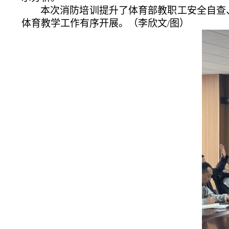
本次消防培训提升了体育部教职工安全自查
体育教学工作有序开展。（李欣文
/图）