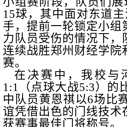
小组赛阶段，队员们展
15
球，其中面对东道主
手，提前一轮锁定小组
力队员受伤的情况下，
连续战胜郑州财经学院
赛。
在决赛中，我校与
1:1
（点球大战
5:3
）的
中队员黄恩祺以
6
场比
谊凭借出色的门线技术
获赛事最佳门将称号。（